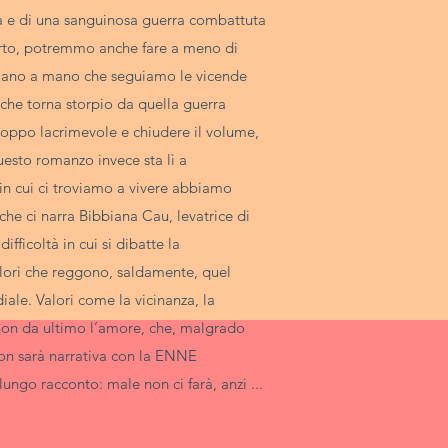
na e di una sanguinosa guerra combattuta
Certo, potremmo anche fare a meno di
 mano a mano che seguiamo le vicende
che torna storpio da quella guerra
oppo lacrimevole e chiudere il volume,
questo romanzo invece sta lì a
 in cui ci troviamo a vivere abbiamo
he ci narra Bibbiana Cau, levatrice di
ifficoltà in cui si dibatte la
lori che reggono, saldamente, quel
ale. Valori come la vicinanza, la
e non da ultimo l’amore, che, malgrado
non sarà narrativa con la ENNE
go racconto: male non ci farà, anzi ...