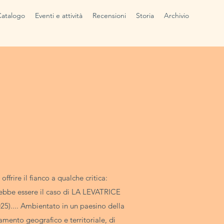
Catalogo
Eventi e attività
Recensioni
Storia
Archivio
ffrire il fianco a qualche critica:
Potrebbe essere il caso di LA LEVATRICE
5).... Ambientato in un paesino della
amento geografico e territoriale, di