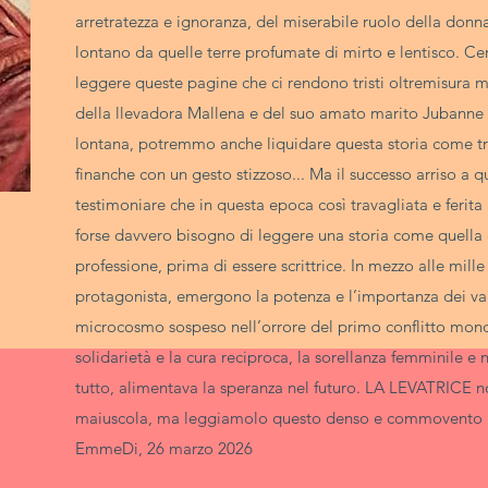
arretratezza e ignoranza, del miserabile ruolo della don
lontano da quelle terre profumate di mirto e lentisco. 
leggere queste pagine che ci rendono tristi oltremisura
della llevadora Mallena e del suo amato marito Jubanne 
lontana, potremmo anche liquidare questa storia come tr
finanche con un gesto stizzoso... Ma il successo arriso a 
testimoniare che in questa epoca così travagliata e ferita
forse davvero bisogno di leggere una storia come quella c
professione, prima di essere scrittrice. In mezzo alle mille d
protagonista, emergono la potenza e l’importanza dei va
microcosmo sospeso nell’orrore del primo conflitto mondi
solidarietà e la cura reciproca, la sorellanza femminile 
tutto, alimentava la speranza nel futuro. LA LEVATRICE 
maiuscola, ma leggiamolo questo denso e commovento lun
EmmeDi, 26 marzo 2026