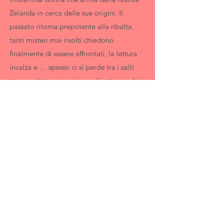
Zelanda in cerca delle sue origini. Il
passato ritorna prepotente alla ribalta,
tanti misteri mai risolti chiedono
finalmente di essere affrontati, la lettura
incalza e … spesso ci si perde tra i salti
temporali, tra i nomi complicatissimi dei
personaggi, spinti dal desiderio di
arrivare in fondo e finalmente venire a
capo del garbuglio insieme alle sorelle
Kiessling. Che dire: tutto sommato non
una cattiva lettura, diciamo che “vale il
viaggio”, ma spesso è stata faticosa per
l’enorme mole di spunti messi sulla carta
dall’autrice che, forse, avrebbe fatto
meglio a non concentrare tutta la saga in
un unico volume, riuscendo magari ad