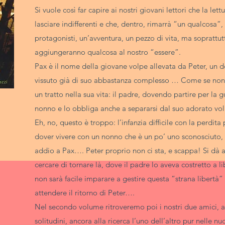
Si vuole così far capire ai nostri giovani lettori che la let
lasciare indifferenti e che, dentro, rimarrà “un qualcosa”,
protagonisti, un’avventura, un pezzo di vita, ma soprattutt
aggiungeranno qualcosa al nostro “essere”.
Pax è il nome della giovane volpe allevata da Peter, un
vissuto già di suo abbastanza complesso … Come se non 
un tratto nella sua vita: il padre, dovendo partire per la g
nonno e lo obbliga anche a separarsi dal suo adorato vol
Eh, no, questo è troppo: l’infanzia difficile con la perdi
dover vivere con un nonno che è un po’ uno sconosciuto, 
addio a Pax…. Peter proprio non ci sta, e scappa! Si dà a
cercare di tornare là, dove il padre lo aveva costretto a l
non sarà facile imparare a gestire questa “strana libertà
attendere il ritorno di Peter….
Nel secondo volume ritroveremo poi i nostri due amici, a
solitudini, ancora alla ricerca l’uno dell’altro pur nelle n