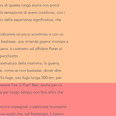
tura di questa lunga storia non potrà
 la sensazione di avere condiviso, con i
o delle esperienze significative, che
 dodicenne un poco scontroso e con un
bastasse, una orrenda guerra irrompe a
uerra, è costretto ad affidare Peter al
pacchiotto.
ta prematura della mamma, la guerra,
e, come se non bastasse, dover dire
lla fuga, una fuga lunga 500 km, per
iberare Pax. E Pax? Beh, anche per lui
” e per lungo tempo non farà altro che
ncora impegnati a esplorare le proprie
uove realtà che, nel frattempo, li hanno