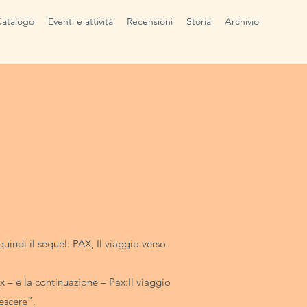
Catalogo
Eventi e attività
Recensioni
Storia
Archivio
quindi il sequel: PAX, Il viaggio verso
x – e la continuazione – Pax:Il viaggio
rescere”.